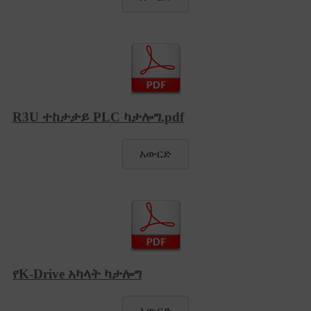
R3U ተከታታይ PLC ካታሎግ.pdf
አውርድ
የK-Drive አካላት ካታሎግ
አውርድ