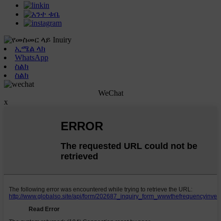
ኢሜል ላክ
WhatsApp
ስልክ
ስልክ
WeChat
x