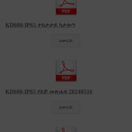
KD600-IP65 ተከታታይ ካታሎግ
አውርድ
KD600-IP65 የእጅ መጽሐፍ 20240516
አውርድ