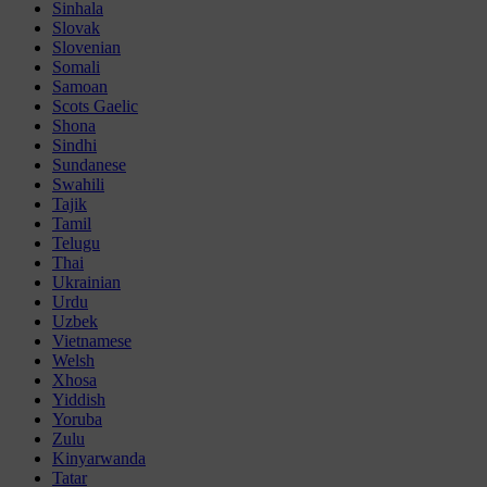
Sinhala
Slovak
Slovenian
Somali
Samoan
Scots Gaelic
Shona
Sindhi
Sundanese
Swahili
Tajik
Tamil
Telugu
Thai
Ukrainian
Urdu
Uzbek
Vietnamese
Welsh
Xhosa
Yiddish
Yoruba
Zulu
Kinyarwanda
Tatar