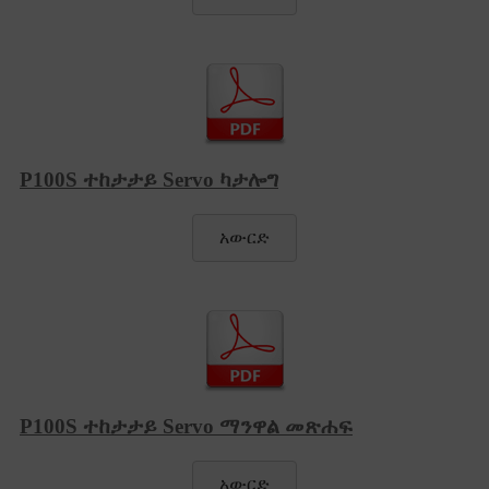
P100S ተከታታይ Servo ካታሎግ
አውርድ
P100S ተከታታይ Servo ማንዋል መጽሐፍ
አውርድ