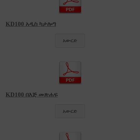
KD100 አዲስ ካታሎግ
አውርድ
KD100 በእጅ መጽሐፍ
አውርድ