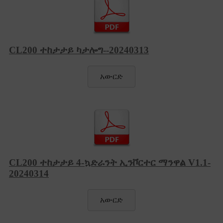
CL200 ተከታታይ ካታሎግ--20240313
አውርድ
CL200 ተከታታይ 4-ኳድራንት ኢንቮርተር ማንዋል V1.1-
20240314
አውርድ