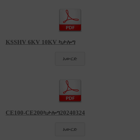
KSSHV 6KV 10KV ካታሎግ
አውርድ
CE100-CE200ካታሎግ20240324
አውርድ