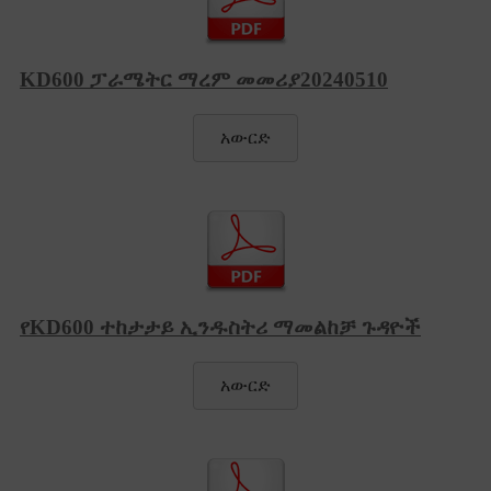
KD600 ፓራሜትር ማረም መመሪያ20240510
አውርድ
የKD600 ተከታታይ ኢንዱስትሪ ማመልከቻ ጉዳዮች
አውርድ