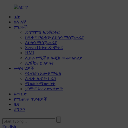
ቤት
ስለ እኛ
ምርቶች
ድግግሞሽ ኢንቮርተር
ከፍተኛ ቮልቴጅ ለስላሳ ማስጀመሪያ
ለስላሳ ማስጀመሪያ
Servo Drive & ሞተር
HMI
ሊሰራ የሚችል ሎጂክ መቆጣጠሪያ
ኢንቮርተር አካላት
መፍትሄዎች
የፋብሪካ አውቶማቲክ
ሊፍት ሊፍት ክሬን
ማዕድን ማውጣት
ፓምፕ እና አድናቂዎች
አውርድ
የሚጠየቁ ጥያቄዎች
ዜና
ያግኙን
English