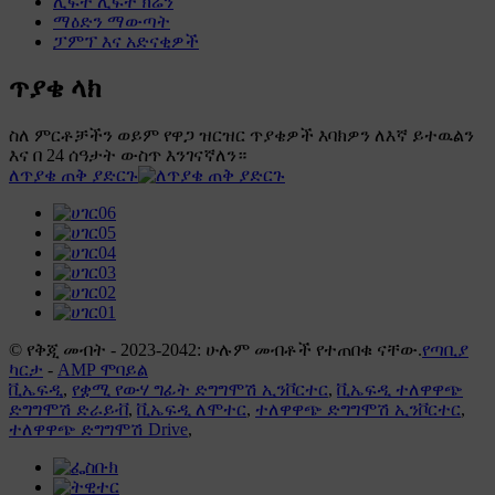
ሊፍት ሊፍት ክሬን
ማዕድን ማውጣት
ፓምፕ እና አድናቂዎች
ጥያቄ ላክ
ስለ ምርቶቻችን ወይም የዋጋ ዝርዝር ጥያቄዎች እባክዎን ለእኛ ይተዉልን
እና በ 24 ሰዓታት ውስጥ እንገናኛለን።
ለጥያቄ ጠቅ ያድርጉ
© የቅጂ መብት - 2023-2042: ሁሉም መብቶች የተጠበቁ ናቸው.
የጣቢያ
ካርታ
-
AMP ሞባይል
ቪኤፍዲ
,
የቋሚ የውሃ ግፊት ድግግሞሽ ኢንቮርተር
,
ቪኤፍዲ ተለዋዋጭ
ድግግሞሽ ድራይቭ
,
ቪኤፍዲ ለሞተር
,
ተለዋዋጭ ድግግሞሽ ኢንቮርተር
,
ተለዋዋጭ ድግግሞሽ Drive
,