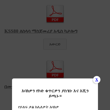
KSS80 ለስላሳ ማስጀመሪያ አዲስ ካታሎግ
አውርድ
X
በመተላለፊያው ውስጥ የ KSS80 መመሪያ መጽሐፍ
እባክዎን የኮድ ቁጥርዎን ያስገቡ እና እሺን
ይጫኑ።
አውርድ
የይለፍ ቃል ከሌለዎት እባክዎ