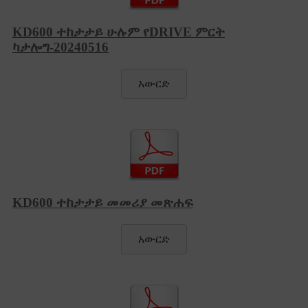
KD600 ተከታታይ ሁሉም የDRIVE ምርት
ካታሎግ-20240516
አውርድ
KD600 ተከታታይ መመሪያ መጽሐፍ
አውርድ