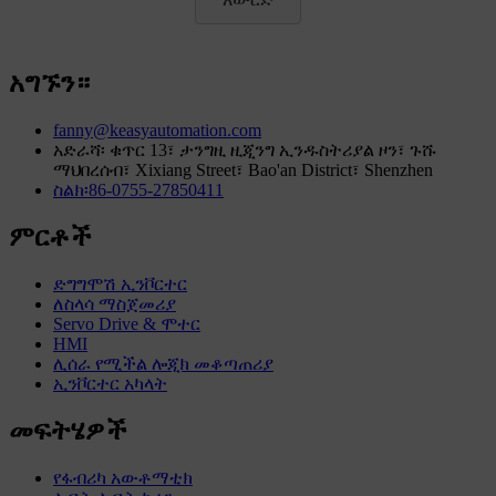
አግኙን።
fanny@keasyautomation.com
አድራሻ፡ ቁጥር 13፣ ታንግዚ ዚጂንግ ኢንዱስትሪያል ዞን፣ ጉሹ
ማህበረሰብ፣ Xixiang Street፣ Bao'an District፣ Shenzhen
ስልክ፡86-0755-27850411
ምርቶች
ድግግሞሽ ኢንቮርተር
ለስላሳ ማስጀመሪያ
Servo Drive & ሞተር
HMI
ሊሰራ የሚችል ሎጂክ መቆጣጠሪያ
ኢንቮርተር አካላት
መፍትሄዎች
የፋብሪካ አውቶማቲክ