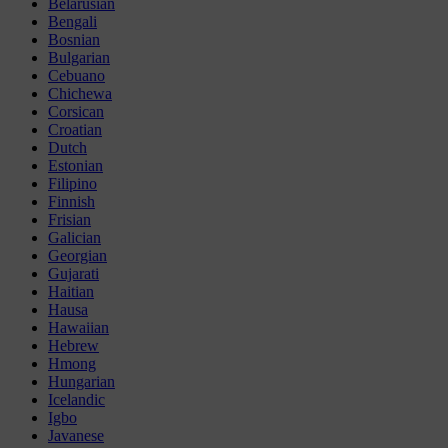
Belarusian
Bengali
Bosnian
Bulgarian
Cebuano
Chichewa
Corsican
Croatian
Dutch
Estonian
Filipino
Finnish
Frisian
Galician
Georgian
Gujarati
Haitian
Hausa
Hawaiian
Hebrew
Hmong
Hungarian
Icelandic
Igbo
Javanese