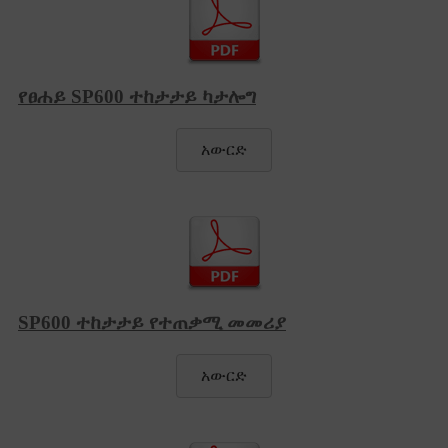
የፀሐይ SP600 ተከታታይ ካታሎግ
አውርድ
SP600 ተከታታይ የተጠቃሚ መመሪያ
አውርድ