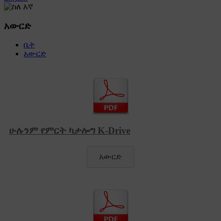
አውርድ
ቤት
አውርድ
ሁሉንም የምርት ካታሎግ K-Drive
አውርድ