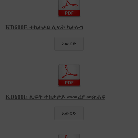
KD600E ተከታታይ ሊፍት ካታሎግ
አውርድ
KD600E ሊፍት ተከታታይ መመሪያ መጽሐፍ
አውርድ