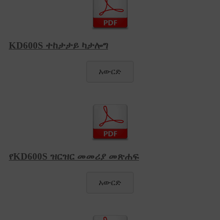
KD600S ተከታታይ ካታሎግ
አውርድ
የKD600S ዝርዝር መመሪያ መጽሐፍ
አውርድ