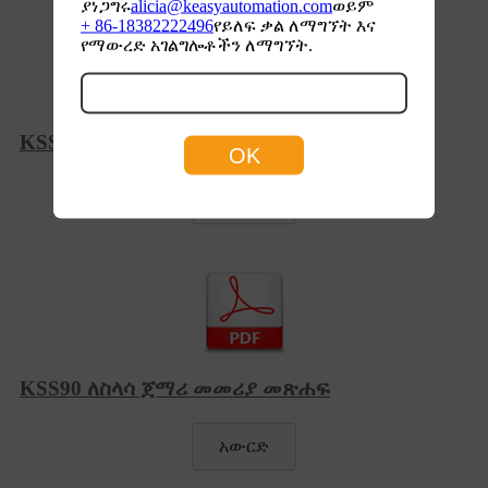
ያነጋግሩ
alicia@keasyautomation.com
ወይም
+ 86-18382222496
የይለፍ ቃል ለማግኘት እና
የማውረድ አገልግሎቶችን ለማግኘት.
KSS90 ለስላሳ ማስጀመሪያ ካታሎግ
አውርድ
KSS90 ለስላሳ ጀማሪ መመሪያ መጽሐፍ
አውርድ