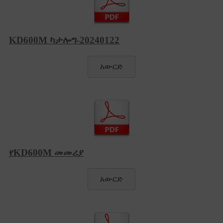
KD600M ካታሎግ-20240122
አውርድ
የKD600M መመሪያ
አውርድ