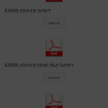
KD600 ተከታታይ ካታሎግ
አውርድ
KD600 ተከታታይ የከባድ ግዴታ ካታሎግ
አውርድ