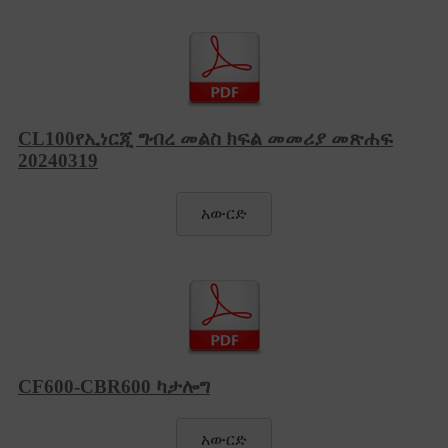
CL100የኢነርጂ ግብረ መልስ ክፍል መመሪያ መጽሐፍ
20240319
አውርድ
CF600-CBR600 ካታሎግ
አውርድ