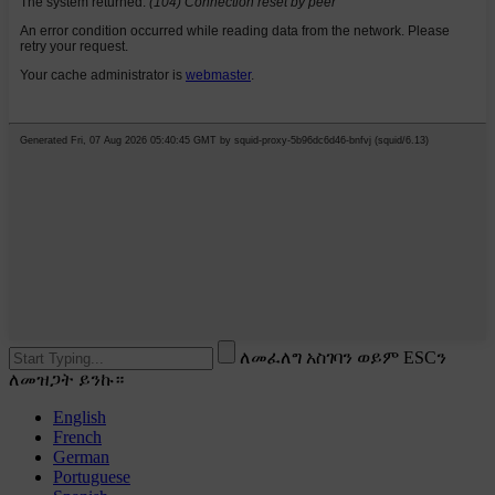
ለመፈለግ አስገባን ወይም ESCን
ለመዝጋት ይንኩ።
English
French
German
Portuguese